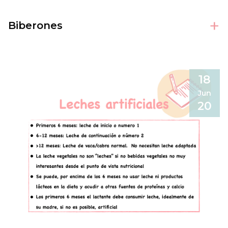
+
Biberones
18
Jun
20