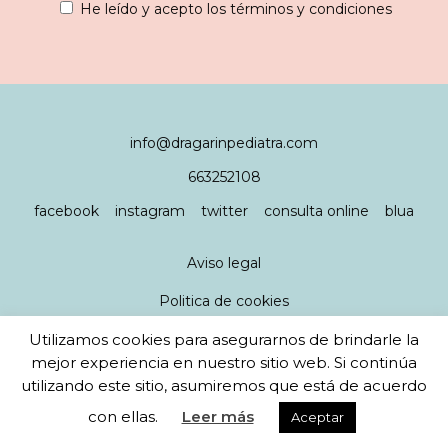
He leído y acepto los términos y condiciones
info@dragarinpediatra.com
663252108
facebook
instagram
twitter
consulta online
blua
Aviso legal
Politica de cookies
Utilizamos cookies para asegurarnos de brindarle la
Política de privacidad
mejor experiencia en nuestro sitio web. Si continúa
utilizando este sitio, asumiremos que está de acuerdo
diseño y desarrollo web
javikorea
- ilustraciones
con ellas.
Leer más
Aceptar
ebendesign