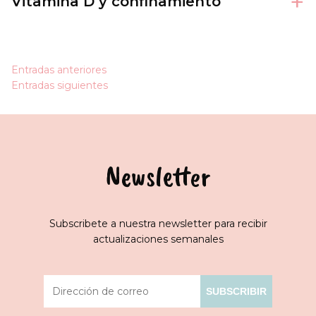
+
Vitamina D y confinamiento
Navegación
Entradas anteriores
Entradas siguientes
de
entradas
Newsletter
Subscribete a nuestra newsletter para recibir
actualizaciones semanales