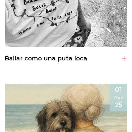
+
Bailar como una puta loca
01
Nov
25