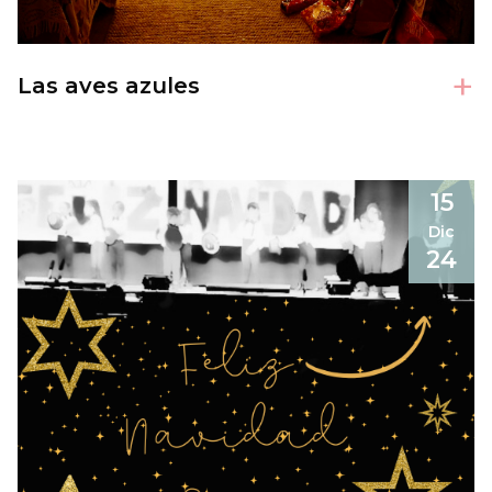
+
Las aves azules
15
Dic
24