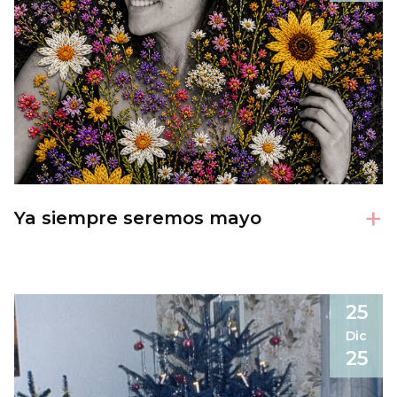
+
Ya siempre seremos mayo
25
Dic
25