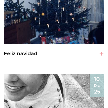
+
Feliz navidad
10
Dic
25