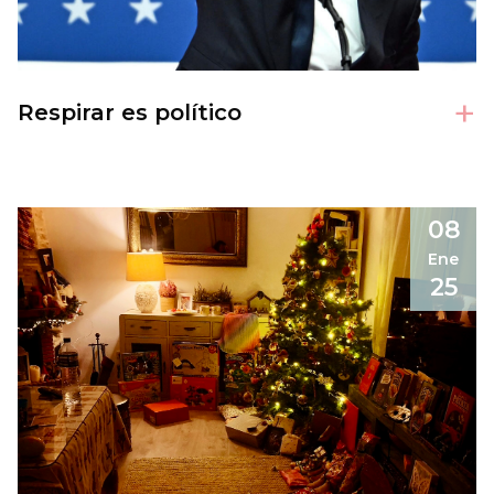
+
Respirar es político
08
Ene
25