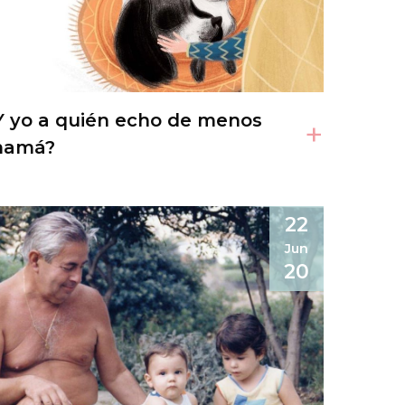
Y yo a quién echo de menos
+
amá?
22
Jun
20