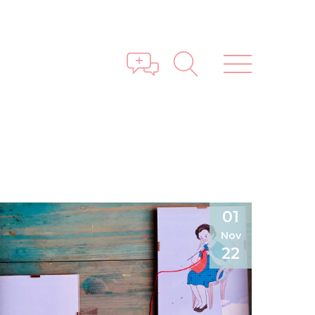
01
Nov
22