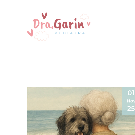
01
No
25