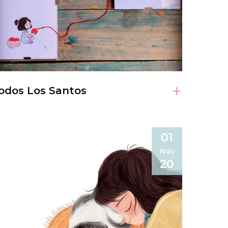
+
odos Los Santos
01
Nov
20