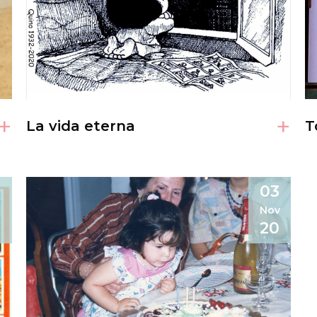
+
+
La vida eterna
T
03
Nov
20