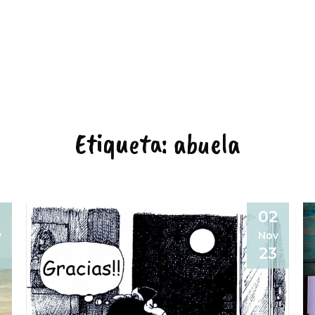
Etiqueta:
abuela
02
v
Nov
23