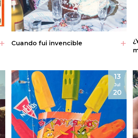
+
+
¿
Cuando fui invencible
m
7
13
Jul
0
20