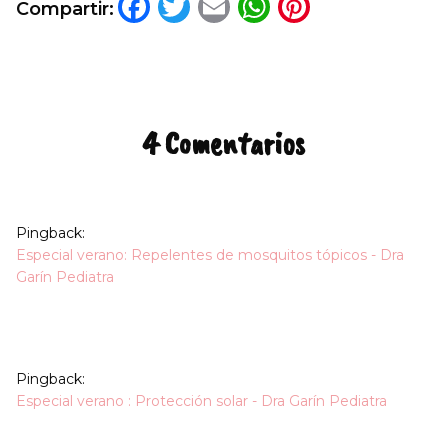
Facebook
Twitter
Email
WhatsApp
Pinteres
Compartir:
4 Comentarios
Pingback:
Especial verano: Repelentes de mosquitos tópicos - Dra
Garín Pediatra
Pingback:
Especial verano : Protección solar - Dra Garín Pediatra