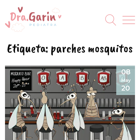
Etiqueta:
parches mosquitos
08
May
20