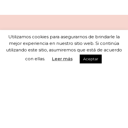
Newsletter
Utilizamos cookies para asegurarnos de brindarle la
mejor experiencia en nuestro sitio web. Si continúa
utilizando este sitio, asumiremos que está de acuerdo
con ellas.
Leer más
Aceptar
Subscribete a nuestra newsletter para recibir
actualizaciones semanales
He leído y acepto los términos y condiciones