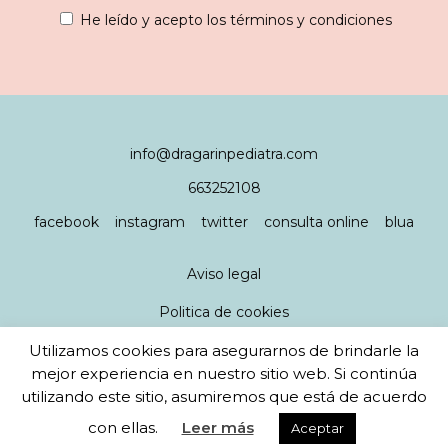
He leído y acepto los términos y condiciones
info@dragarinpediatra.com
663252108
facebook
instagram
twitter
consulta online
blua
Aviso legal
Politica de cookies
Utilizamos cookies para asegurarnos de brindarle la
Política de privacidad
mejor experiencia en nuestro sitio web. Si continúa
utilizando este sitio, asumiremos que está de acuerdo
diseño y desarrollo web
javikorea
- ilustraciones
con ellas.
Leer más
Aceptar
ebendesign