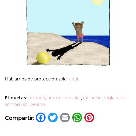
Hablamos de protección solar
aquí.
Etiquetas:
fototipo
,
protección solar
,
radiación
,
regla de la
sombra
,
sol
,
verano
Facebook
Twitter
Email
WhatsApp
Pinteres
Compartir: