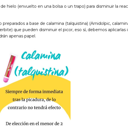
hielo (envuelto en una bolsa o un trapo) para disminuir la reacció
 preparados a base de calamina (talquistina) (Arnidolpic, calam
fterbite) que pueden disminuir el picor,
eso
sí, debemos aplicarlas
drán
apenas
papel.