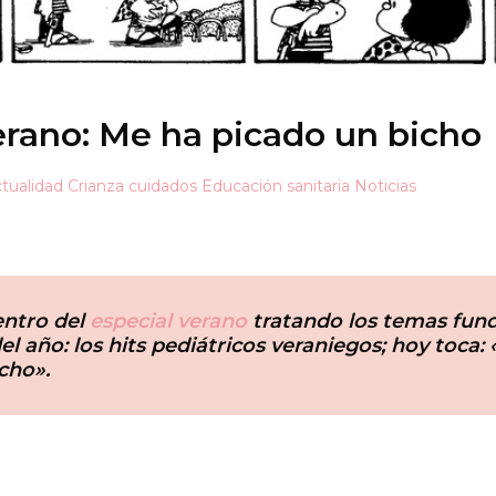
erano: Me ha picado un bicho
tualidad
Crianza cuidados
Educación sanitaria
Noticias
ntro del
especial verano
tratando los temas fun
el año: los hits pediátricos veraniegos; hoy toca
cho».