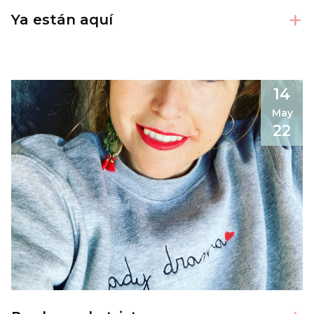
+
Ya están aquí
14
May
22