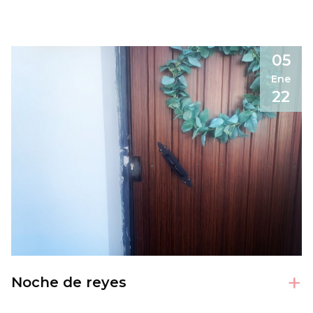
05
Ene
22
+
Noche de reyes