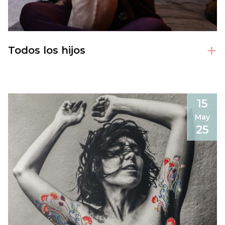
+
Todos los hijos
15
May
25