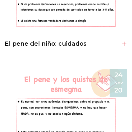
+
El pene del niño: cuidados
24
Nov
20