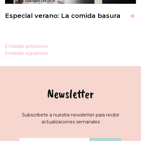
+
Especial verano: La comida basura
Navegación
Entradas anteriores
Entradas siguientes
de
entradas
Newsletter
Subscribete a nuestra newsletter para recibir
actualizaciones semanales