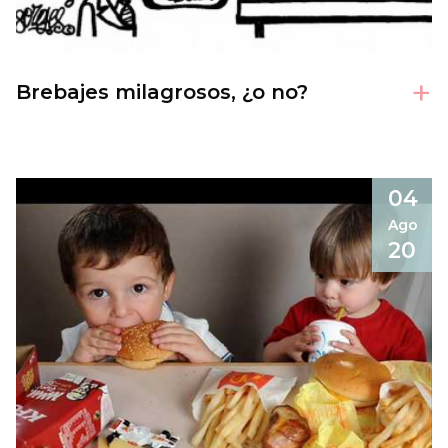
+
Brebajes milagrosos, ¿o no?
04
Ago
20