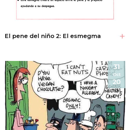
+
El pene del niño 2: El esmegma
31
Oct
20