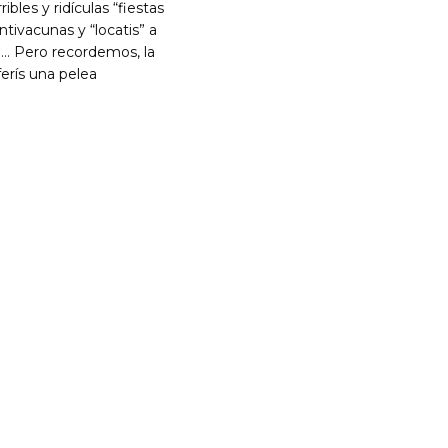
les y ridículas “fiestas
antivacunas y “locatis” a
d… Pero recordemos, la
rís una pelea