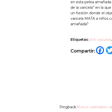
en esta pelea amañada e
de la varicela” en la que
un fiestón donde el obj
varicela MATA a niños 
amañada?
Etiquetas:
anti vacunas
F
Compartir:
Pingback:
Nuevo calendario vac