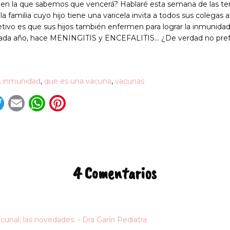
n la que sabemos que vencerá? Hablaré esta semana de las terrib
 la familia cuyo hijo tiene una varicela invita a todos sus colegas 
etivo es que sus hijos también enfermen para lograr la inmunida
cada año, hace MENINGITIS y ENCEFALITIS… ¿De verdad no prefe
,
inmunidad
,
que es una vacuna
,
vacunas
acebook
Twitter
Email
WhatsApp
Pinterest
4 Comentarios
unal; las novedades: - Dra Garín Pediatra