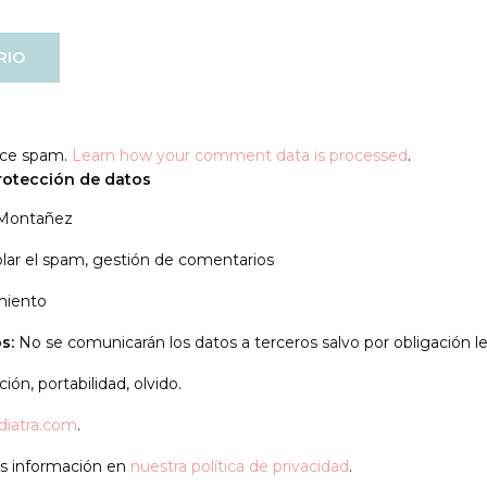
duce spam.
Learn how your comment data is processed
.
rotección de datos
 Montañez
lar el spam, gestión de comentarios
miento
s:
No se comunicarán los datos a terceros salvo por obligación le
ión, portabilidad, olvido.
diatra.com
.
 información en
nuestra política de privacidad
.