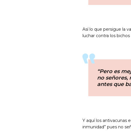
Así lo que persigue la 
luchar contra los bicho
“Pero es mej
no señores, 
antes que b
Y aquí los antivacunas 
inmunidad” pues no seño