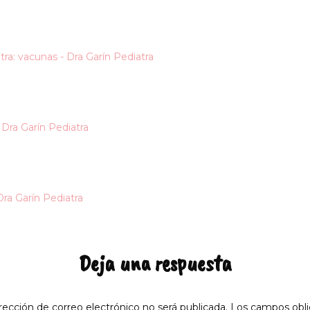
ra: vacunas - Dra Garín Pediatra
Dra Garín Pediatra
Dra Garín Pediatra
Deja una respuesta
rección de correo electrónico no será publicada.
Los campos obli