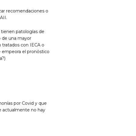
lizar recomendaciones o
AII.
tienen patologías de
go de una mayor
n tratados con IECA o
ue empeora el pronóstico
a?)
monías por Covid y que
e actualmente no hay