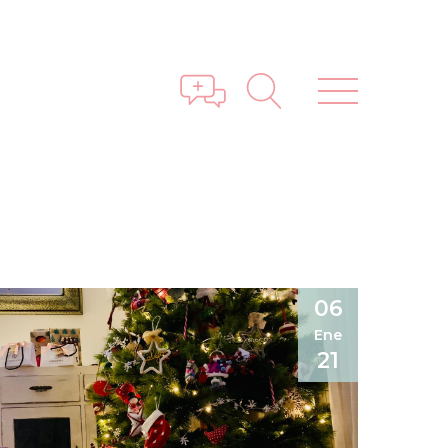
06
Ene
21