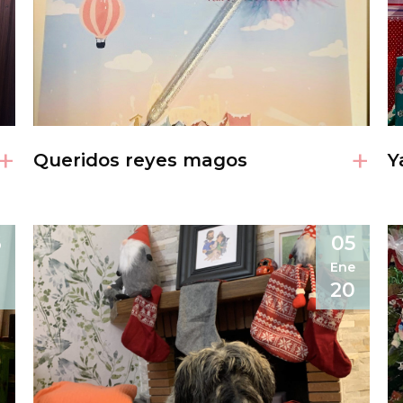
+
+
Queridos reyes magos
Y
6
05
Ene
0
20