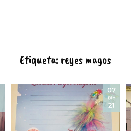
Etiqueta:
reyes magos
5
07
e
Dic
21