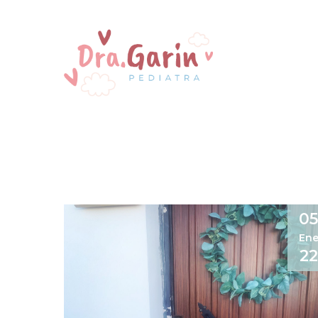
0
En
22