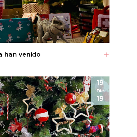
+
a han venido
19
Dic
19