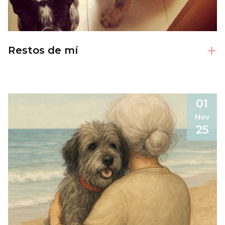
+
Restos de mí
01
Nov
25