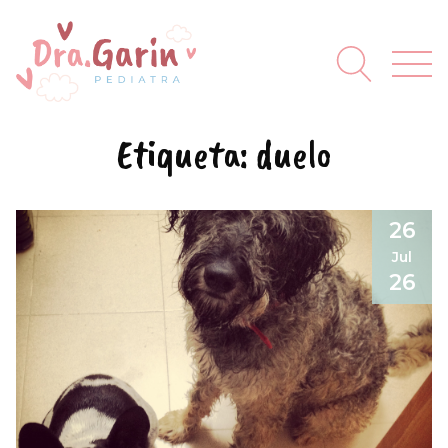
Etiqueta:
duelo
26
Jul
26