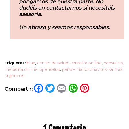
pongamos de nuestra parte. No
dudéis en contactarnos si necesitáis
asesoría.
Un abrazo y seamos responsables.
Etiquetas:
blua
,
centro de salud
,
consulta on line
,
consultas
,
medicina on line
,
opensalud
,
pandemia coronavirus
,
sanitas
,
urgencias
Facebook
Twitter
Email
WhatsApp
Pinteres
Compartir:
1 Comentario