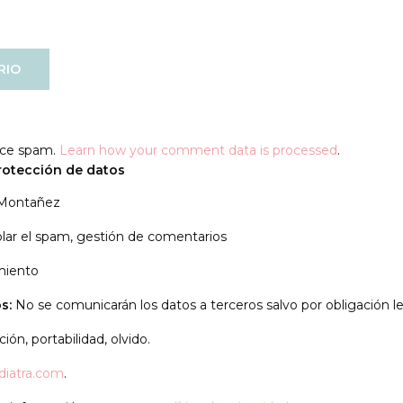
duce spam.
Learn how your comment data is processed
.
rotección de datos
 Montañez
lar el spam, gestión de comentarios
miento
s:
No se comunicarán los datos a terceros salvo por obligación le
ión, portabilidad, olvido.
diatra.com
.