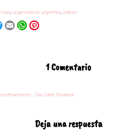
ncias
,
urgencias no urgentes
,
videos
acebook
Twitter
Email
WhatsApp
Pinterest
1 Comentario
 confinamiento - Dra Garín Pediatra
Deja una respuesta