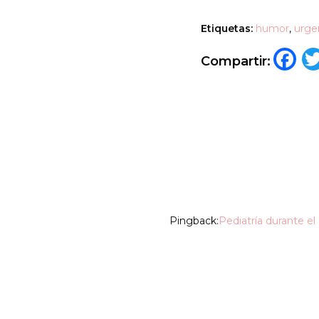
Etiquetas:
humor
,
urge
F
Compartir:
Pingback:
Pediatría durante el