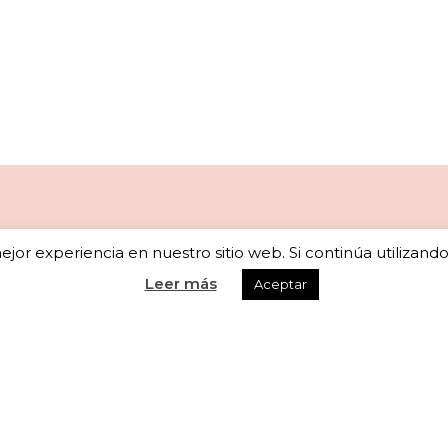
jor experiencia en nuestro sitio web. Si continúa utilizand
Newsletter
Leer más
Aceptar
scribete a nuestra newsletter para recibir actualizaciones seman