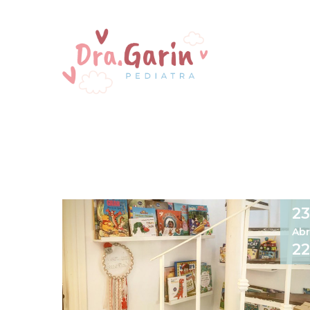
23
Abr
22