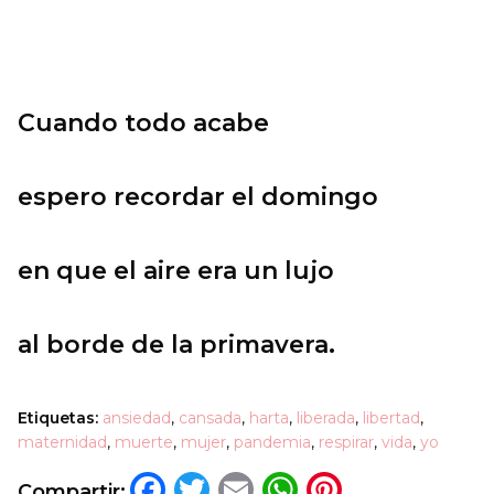
Cuando todo acabe
espero recordar el domingo
en que el aire era un lujo
al borde de la primavera.
Etiquetas:
ansiedad
,
cansada
,
harta
,
liberada
,
libertad
,
maternidad
,
muerte
,
mujer
,
pandemia
,
respirar
,
vida
,
yo
Facebook
Twitter
Email
WhatsApp
Pinteres
Compartir: