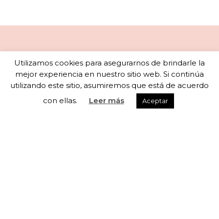
Newsletter
Utilizamos cookies para asegurarnos de brindarle la
mejor experiencia en nuestro sitio web. Si continúa
utilizando este sitio, asumiremos que está de acuerdo
con ellas.
Leer más
Aceptar
Subscribete a nuestra newsletter para recibir
actualizaciones semanales
He leído y acepto los términos y condiciones