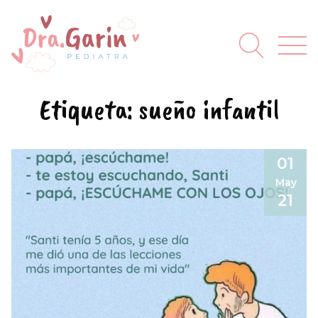
Etiqueta:
sueño infantil
01
May
21