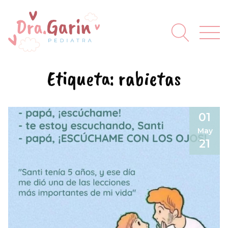
Etiqueta:
rabietas
01
May
21