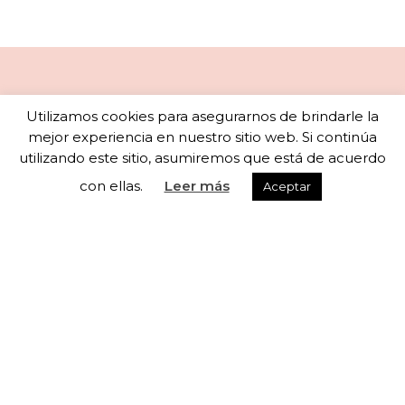
Newsletter
Utilizamos cookies para asegurarnos de brindarle la
mejor experiencia en nuestro sitio web. Si continúa
utilizando este sitio, asumiremos que está de acuerdo
con ellas.
Leer más
Aceptar
Subscribete a nuestra newsletter para recibir
actualizaciones semanales
He leído y acepto los términos y condiciones