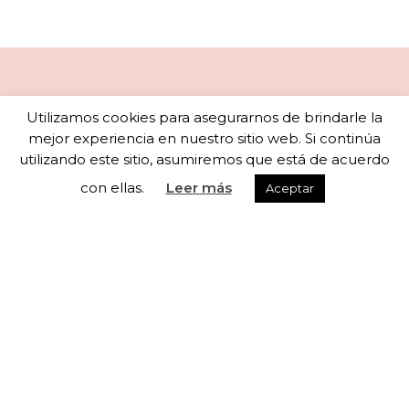
Newsletter
Utilizamos cookies para asegurarnos de brindarle la
mejor experiencia en nuestro sitio web. Si continúa
utilizando este sitio, asumiremos que está de acuerdo
con ellas.
Leer más
Aceptar
Subscribete a nuestra newsletter para recibir
actualizaciones semanales
He leído y acepto los términos y condiciones