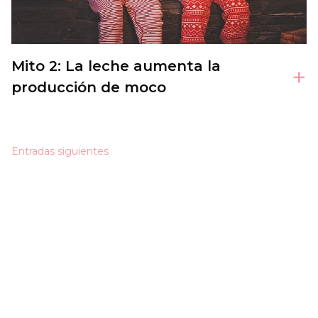
Mito 2: La leche aumenta la
+
producción de moco
Navegación
Entradas siguientes
de
entradas