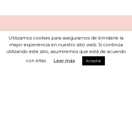
Newsletter
Utilizamos cookies para asegurarnos de brindarle la
mejor experiencia en nuestro sitio web. Si continúa
utilizando este sitio, asumiremos que está de acuerdo
con ellas.
Leer más
Aceptar
Subscribete a nuestra newsletter para recibir
actualizaciones semanales
He leído y acepto los términos y condiciones