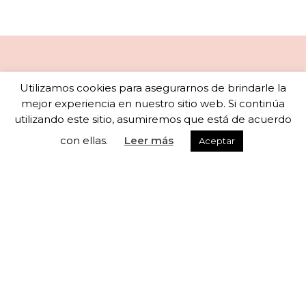
Newsletter
Utilizamos cookies para asegurarnos de brindarle la
mejor experiencia en nuestro sitio web. Si continúa
utilizando este sitio, asumiremos que está de acuerdo
con ellas.
Leer más
Aceptar
Subscribete a nuestra newsletter para recibir
actualizaciones semanales
He leído y acepto los términos y condiciones