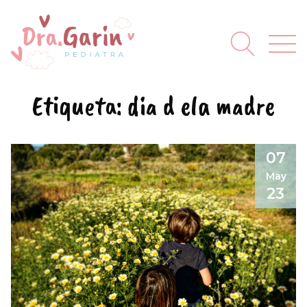
Etiqueta:
dia d ela madre
07
May
23