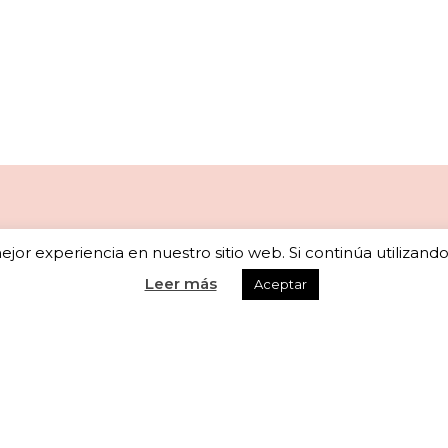
jor experiencia en nuestro sitio web. Si continúa utilizand
Newsletter
Leer más
Aceptar
scribete a nuestra newsletter para recibir actualizaciones seman