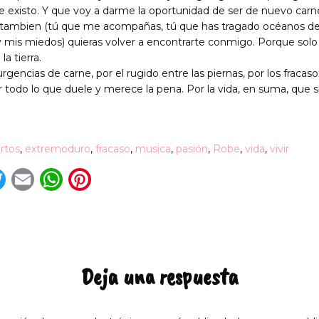
e existo. Y que voy a darme la oportunidad de ser de nuevo carn
, tú tambien (tú que me acompañas, tú que has tragado océanos 
 mis miedos) quieras volver a encontrarte conmigo. Porque solo
a tierra.
rgencias de carne, por el rugido entre las piernas, por los fracaso
 todo lo que duele y merece la pena. Por la vida, en suma, que si 
rtos
,
extremoduro
,
fracaso
,
musica
,
pasión
,
Robe
,
vida
,
vivir
acebook
Twitter
Email
WhatsApp
Pinterest
Deja una respuesta