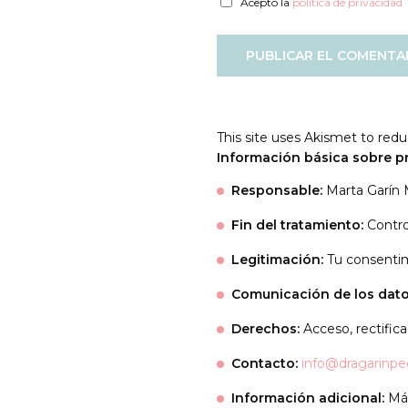
Acepto la
política de privacidad
This site uses Akismet to re
Información básica sobre p
Responsable:
Marta Garín
Fin del tratamiento:
Contro
Legitimación:
Tu consenti
Comunicación de los dato
Derechos:
Acceso, rectificac
Contacto:
info@dragarinpe
Información adicional:
Más