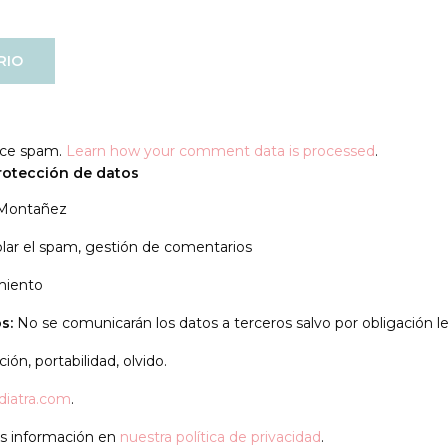
duce spam.
Learn how your comment data is processed
.
rotección de datos
 Montañez
lar el spam, gestión de comentarios
miento
s:
No se comunicarán los datos a terceros salvo por obligación le
ión, portabilidad, olvido.
diatra.com
.
 información en
nuestra política de privacidad
.