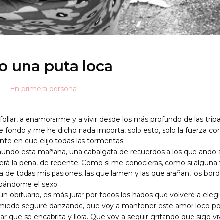
o una puta loca
En primera persona
ollar, a enamorarme y a vivir desde los más profundo de las trip
e fondo y me he dicho nada importa, solo esto, solo la fuerza co
ante en que elijo todas las tormentas.
mundo esta mañana, una cabalgata de recuerdos a los que ando sa
á la pena, de repente. Como si me conocieras, como si alguna 
a de todas mis pasiones, las que lamen y las que arañan, los bor
repándome el sexo.
 obituario, es más jurar por todos los hados que volveré a eleg
miedo seguiré danzando, que voy a mantener este amor loco por 
r que se encabrita y llora. Que voy a seguir gritando que sigo 