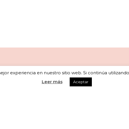
jor experiencia en nuestro sitio web. Si continúa utilizand
Newsletter
Leer más
Aceptar
scribete a nuestra newsletter para recibir actualizaciones seman