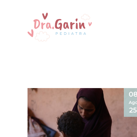
0
Ag
25