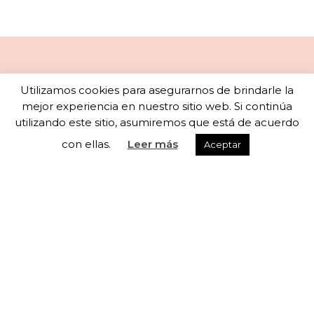
Newsletter
Utilizamos cookies para asegurarnos de brindarle la
mejor experiencia en nuestro sitio web. Si continúa
utilizando este sitio, asumiremos que está de acuerdo
con ellas.
Leer más
Aceptar
Subscribete a nuestra newsletter para recibir
actualizaciones semanales
He leído y acepto los términos y condiciones