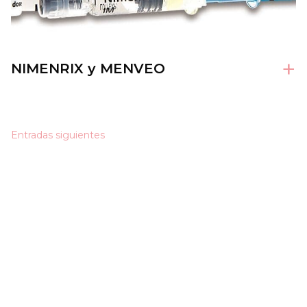
+
NIMENRIX y MENVEO
Navegación
Entradas siguientes
de
entradas